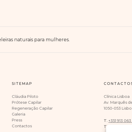
eiras naturais para mulheres.
SITEMAP
CONTACTO
Cláudia Piloto
Clínica Lisboa
Prótese Capilar
Av. Marquês d
Regeneração Capilar
1050-053 Lisbo
Galeria
Press
T.
+351 913 063
Contactos
T.
+351 917 902