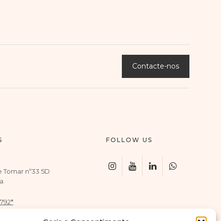
Contacte-nos
S
FOLLOW US
e Tomar nº33 5D
a
 792*
 920*