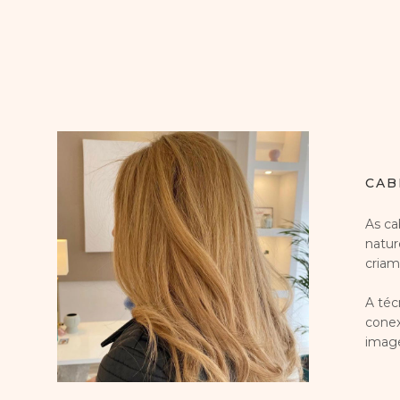
CAB
As ca
natur
criam
A téc
conex
imag