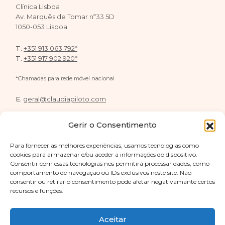
Clínica Lisboa
Av. Marquês de Tomar nº33 5D
1050-053 Lisboa
T.
+351 913 063 792*
T.
+351 917 902 920*
*Chamadas para rede móvel nacional
E.
geral@claudiapiloto.com
De segunda a sexta das 10h às 18h
Gerir o Consentimento
Para fornecer as melhores experiências, usamos tecnologias como
cookies para armazenar e/ou aceder a informações do dispositivo.
Consentir com essas tecnologias nos permitirá processar dados, como
FOLLOW US
comportamento de navegação ou IDs exclusivos neste site. Não
consentir ou retirar o consentimento pode afetar negativamante certos
recursos e funções.
Aceitar