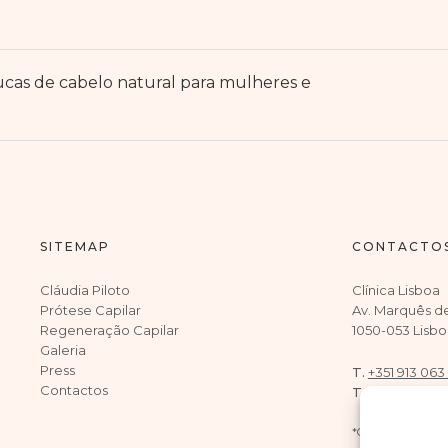
ucas de cabelo natural para mulheres e
SITEMAP
CONTACTO
Cláudia Piloto
Clínica Lisboa
Prótese Capilar
Av. Marquês d
Regeneração Capilar
1050-053 Lisbo
Galeria
Press
T.
+351 913 063
Contactos
T.
+351 917 902
*Chamadas para r