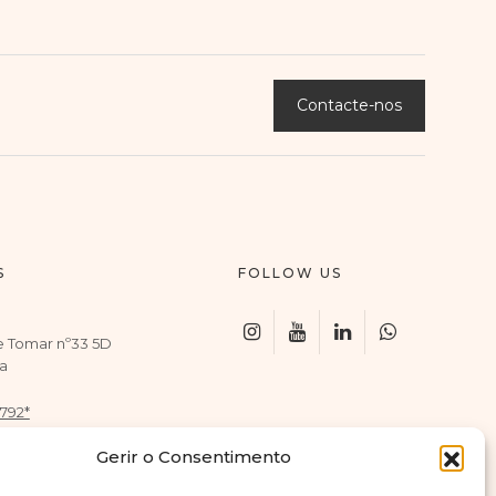
Contacte-nos
S
FOLLOW US
e Tomar nº33 5D
a
 792*
 920*
Gerir o Consentimento
ede móvel nacional