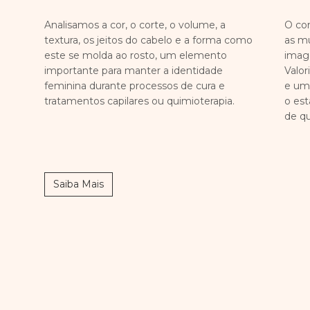
Analisamos a cor, o corte, o volume, a
O con
textura, os jeitos do cabelo e a forma como
as m
este se molda ao rosto, um elemento
imag
importante para manter a identidade
Valor
feminina durante processos de cura e
e um
tratamentos capilares ou quimioterapia.
o est
de q
Saiba Mais