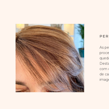
PER
As pe
proce
queda
Desta
com o
de ca
imag