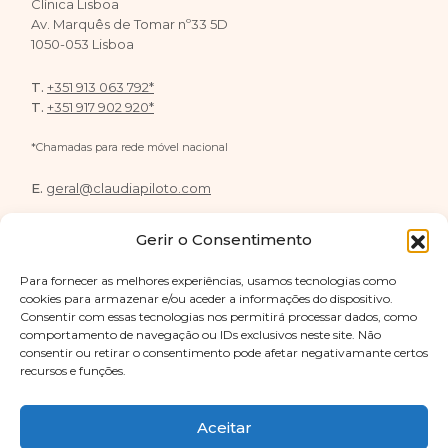
Clínica Lisboa
Av. Marquês de Tomar nº33 5D
1050-053 Lisboa
T.
+351 913 063 792*
T.
+351 917 902 920*
*Chamadas para rede móvel nacional
E.
geral@claudiapiloto.com
De segunda a sexta das 10h às 18h
Gerir o Consentimento
Para fornecer as melhores experiências, usamos tecnologias como
cookies para armazenar e/ou aceder a informações do dispositivo.
Consentir com essas tecnologias nos permitirá processar dados, como
FOLLOW US
comportamento de navegação ou IDs exclusivos neste site. Não
consentir ou retirar o consentimento pode afetar negativamante certos
recursos e funções.
Aceitar