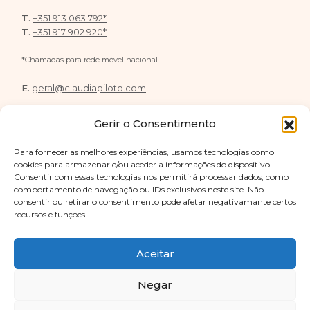
T.
+351 913 063 792*
T.
+351 917 902 920*
*Chamadas para rede móvel nacional
E.
geral@claudiapiloto.com
De segunda a sexta das 10h às 18h
Gerir o Consentimento
Para fornecer as melhores experiências, usamos tecnologias como
cookies para armazenar e/ou aceder a informações do dispositivo.
Consentir com essas tecnologias nos permitirá processar dados, como
FOLLOW US
comportamento de navegação ou IDs exclusivos neste site. Não
consentir ou retirar o consentimento pode afetar negativamante certos
recursos e funções.
Aceitar
Negar
© 2026
Cláudia Piloto